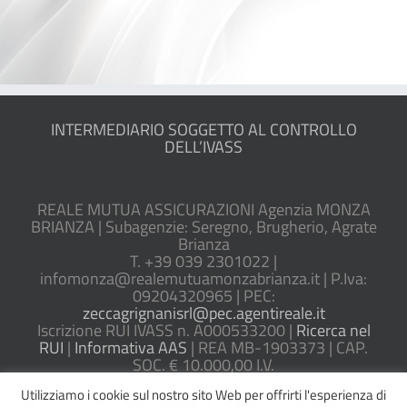
INTERMEDIARIO SOGGETTO AL CONTROLLO
DELL’IVASS
REALE MUTUA ASSICURAZIONI Agenzia MONZA
BRIANZA | Subagenzie: Seregno, Brugherio, Agrate
Brianza
T. +39 039 2301022 |
infomonza@realemutuamonzabrianza.it | P.Iva:
09204320965 | PEC:
zeccagrignanisrl@pec.agentireale.it
Iscrizione RUI IVASS n. A000533200 |
Ricerca nel
RUI
|
Informativa AAS
| REA MB-1903373 | CAP.
SOC. € 10.000,00 I.V.
Utilizziamo i cookie sul nostro sito Web per offrirti l'esperienza di