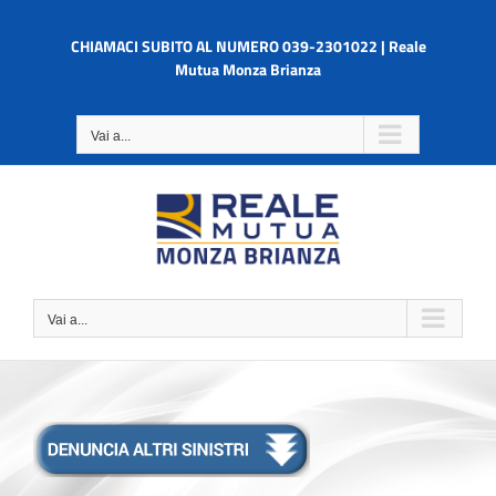
Salta
al
CHIAMACI SUBITO AL NUMERO 039-2301022 | Reale
contenuto
Mutua Monza Brianza
Vai a...
Vai a...