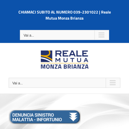
Salta
al
CHIAMACI SUBITO AL NUMERO 039-2301022 | Reale
contenuto
Mutua Monza Brianza
Vai a...
Vai a...