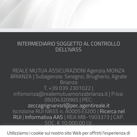
INTERMEDIARIO SOGGETTO AL CONTROLLO
DELL’IVASS
REALE MUTUA ASSICURAZIONI Agenzia MONZA
BRIANZA | Subagenzie: Seregno, Brugherio, Agrate
Brianza
T. +39 039 2301022 |
infomonza@realemutuamonzabrianza.it | P.Iva:
09204320965 | PEC:
zeccagrignanisrl@pec.agentireale.it
Iscrizione RUI IVASS n. A000533200 |
Ricerca nel
RUI
|
Informativa AAS
| REA MB-1903373 | CAP.
SOC. € 10.000,00 I.V.
Utilizziamo i cookie sul nostro sito Web per offrirti l'esperienza di