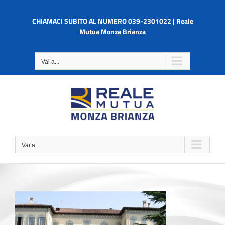
Salta
al
CHIAMACI SUBITO AL NUMERO 039-2301022 | Reale
contenuto
Mutua Monza Brianza
Vai a...
Vai a...