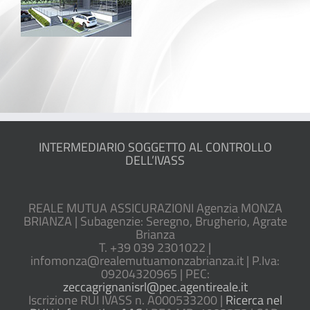
INTERMEDIARIO SOGGETTO AL CONTROLLO
DELL’IVASS
REALE MUTUA ASSICURAZIONI Agenzia MONZA
BRIANZA | Subagenzie: Seregno, Brugherio, Agrate
Brianza
T. +39 039 2301022 |
infomonza@realemutuamonzabrianza.it | P.Iva:
09204320965 | PEC:
zeccagrignanisrl@pec.agentireale.it
Iscrizione RUI IVASS n. A000533200 |
Ricerca nel