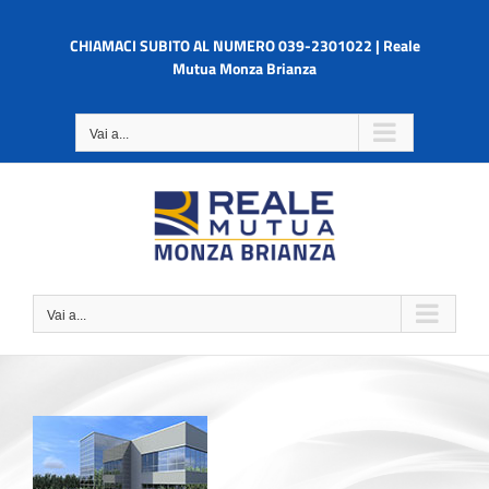
Salta
al
CHIAMACI SUBITO AL NUMERO 039-2301022 | Reale
contenuto
Mutua Monza Brianza
Vai a...
Vai a...