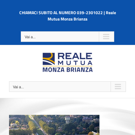
Salta
al
CHIAMACI SUBITO AL NUMERO 039-2301022 | Reale
contenuto
Mutua Monza Brianza
Vai a...
Vai a...