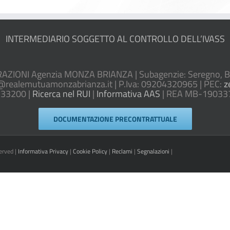
INTERMEDIARIO SOGGETTO AL CONTROLLO DELL’IVASS
IONI Agenzia MONZA BRIANZA | Subagenzie: Seregno, Bru
@realemutuamonzabrianza.it | P.Iva: 09204320965 | PEC:
z
533200 |
Ricerca nel RUI
|
Informativa AAS
| REA MB-1903373 
DOCUMENTAZIONE PRECONTRATTUALE
erved |
Informativa Privacy
|
Cookie Policy
|
Reclami
|
Segnalazioni
|