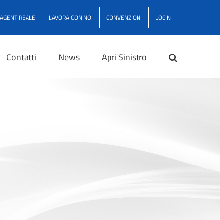
AGENTIREALE
LAVORA CON NOI
CONVENZIONI
LOGIN
Contatti
News
Apri Sinistro