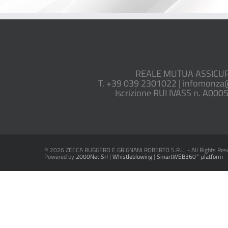
REALE MUTUA ASSICURAZ
T. +39 039 2301022 | infomonza
Iscrizione RUI IVASS n. A000
©
2026 ZECCA RUGGERO E GRIGNANI ROBERTO S.R.L. - All Rights Res
Powered by
2000Net Srl
|
Whistleblowing
|
SmartWEB360° platform