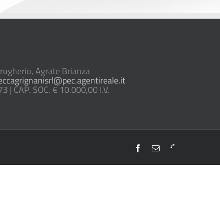
gherio, Agrate Brianza
eccagrignanisrl@pec.agentireale.it
| CAP. SOC. € 10.000,00 I.V.
Facebook
Email
Telefono
0392301022