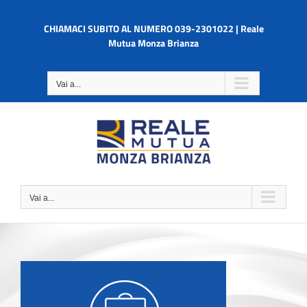
Salta
al
CHIAMACI SUBITO AL NUMERO 039-2301022 | Reale
contenuto
Mutua Monza Brianza
Vai a...
Vai a...