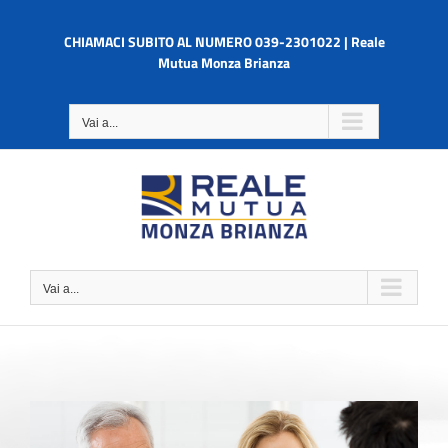
Salta
al
CHIAMACI SUBITO AL NUMERO 039-2301022 | Reale
contenuto
Mutua Monza Brianza
Vai a...
Vai a...