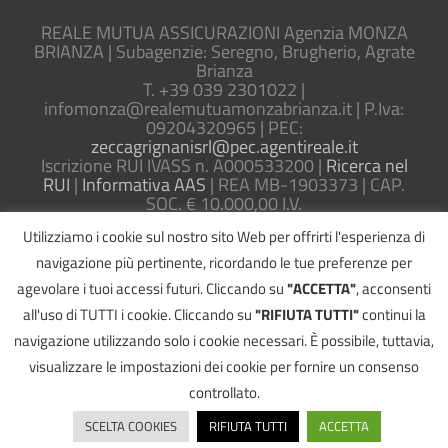
REALE MUTUA ASSICURAZIONI Agenzia MONZA
BRIANZA | Subagenzie: Seregno, Brugherio, Agrate
Brianza
T. +39 039 2301022 |
infomonza@realemutuamonzabrianza.it | P.Iva:
09204320965 | PEC:
zeccagrignanisrl@pec.agentireale.it
Iscrizione RUI IVASS n. A000533200 |
Ricerca nel
RUI
|
Informativa AAS
| REA MB-1903373 | CAP.
SOC. € 10.000,00 I.V.
Utilizziamo i cookie sul nostro sito Web per offrirti l'esperienza di
DOCUMENTAZIONE PRECONTRATTUALE
navigazione più pertinente, ricordando le tue preferenze per
agevolare i tuoi accessi futuri. Cliccando su
"ACCETTA"
, acconsenti
all'uso di TUTTI i cookie. Cliccando su
"RIFIUTA TUTTI"
continui la
navigazione utilizzando solo i cookie necessari. È possibile, tuttavia,
©
2026 ZECCA RUGGERO E GRIGNANI ROBERTO S.R.L. - All Rights Reserved
visualizzare le impostazioni dei cookie per fornire un consenso
|
Informativa Privacy
|
Cookie Policy
|
Reclami
|
Segnalazioni
|
Powered by
2000Net Srl
|
Whistleblowing
|
SmartWEB360° platform
controllato.
Facebook
Email
Telefono
SCELTA COOKIES
RIFIUTA TUTTI
ACCETTA
0392301022