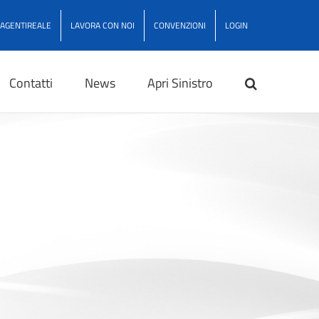
AGENTIREALE
LAVORA CON NOI
CONVENZIONI
LOGIN
Contatti
News
Apri Sinistro