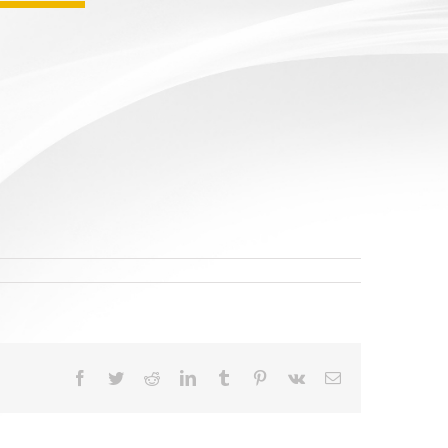
Facebook
Twitter
Reddit
LinkedIn
Tumblr
Pinterest
Vk
Email