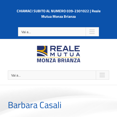
Salta
al
CHIAMACI SUBITO AL NUMERO 039-2301022 | Reale
contenuto
Mutua Monza Brianza
Vai a...
Vai a...
Barbara Casali