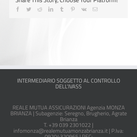
Facebook
Twitter
Reddit
LinkedIn
Tumblr
Pinterest
Vk
Email
INTERMEDIARIO SOGGETTO AL CONTROLLO
DELL’IVASS
REALE MUTUA ASSICURAZIONI Agenzia MONZA
BRIANZA | Subagenzie: Seregno, Brugherio, Agrate
Brianza
T. +39 039 2301022 |
infomonza@realemutuamonzabrianza.it | P.Iva:
09204320965 | PEC: