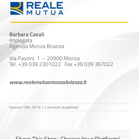
Barbara Casali
Impiegata
Agenzia Monza Brianza
Via Pavoni, 1 – 20900 Monza
Tel. +39 039 2301022 Fax +39 039 367022
b.casali@realemutuamonzabrianza.it
www.realemutuamonzabrianza.it
su
Gennaio 19th, 2016
|
Commenti disabilitati
Barbara
Casali
Share This Story, Choose Your Platform!