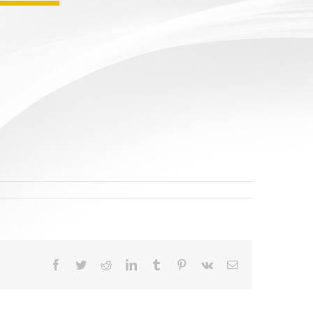
Facebook
Twitter
Reddit
LinkedIn
Tumblr
Pinterest
Vk
Email