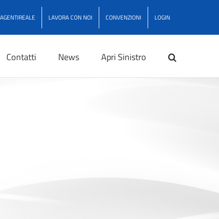
AGENTIREALE
LAVORA CON NOI
CONVENZIONI
LOGIN
Contatti
News
Apri Sinistro