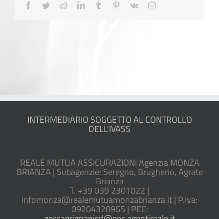
Facebook
Twitter
Reddit
LinkedIn
Tumblr
Pinterest
Vk
Email
INTERMEDIARIO SOGGETTO AL CONTROLLO
DELL’IVASS
REALE MUTUA ASSICURAZIONI Agenzia MONZA
BRIANZA | Subagenzie: Seregno, Brugherio, Agrate
Brianza
T. +39 039 2301022 |
infomonza@realemutuamonzabrianza.it | P.Iva:
09204320965 | PEC:
zeccagrignanisrl@pec.agentireale.it