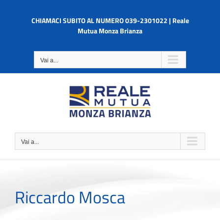
Salta
al
CHIAMACI SUBITO AL NUMERO 039-2301022 | Reale
contenuto
Mutua Monza Brianza
Vai a...
Vai a...
Riccardo Mosca