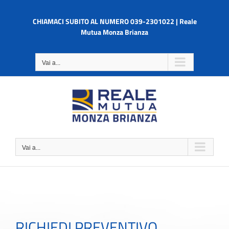
Salta
al
CHIAMACI SUBITO AL NUMERO 039-2301022 | Reale
contenuto
Mutua Monza Brianza
Vai a...
Vai a...
RICHIEDI PREVENTIVO