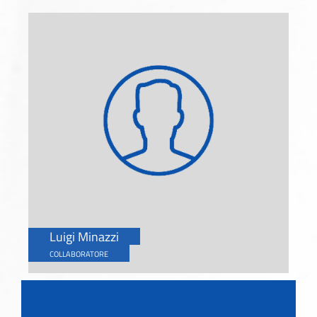
Luigi Minazzi
COLLABORATORE