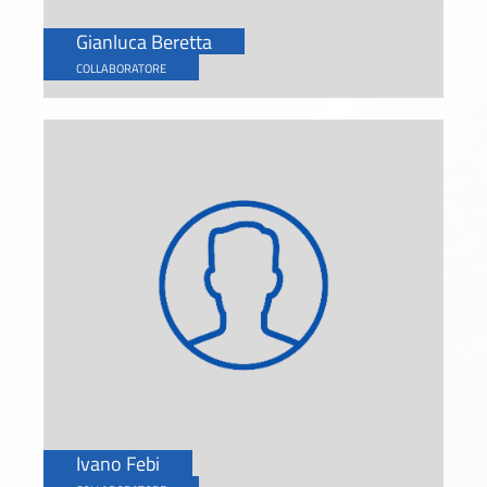
Gianluca Beretta
COLLABORATORE
Ivano Febi