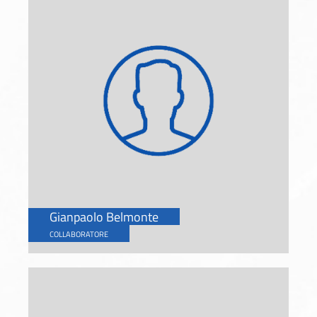
Gianpaolo Belmonte
COLLABORATORE